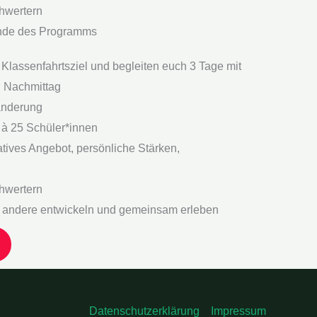
hwertern
Ende des Programms
lassenfahrtsziel und begleiten euch 3 Tage mit
 Nachmittag
nderung
n à 25 Schüler*innen
atives Angebot, persönliche Stärken,
hwertern
r andere entwickeln und gemeinsam erleben
Datenschutzerklärung
Impressum