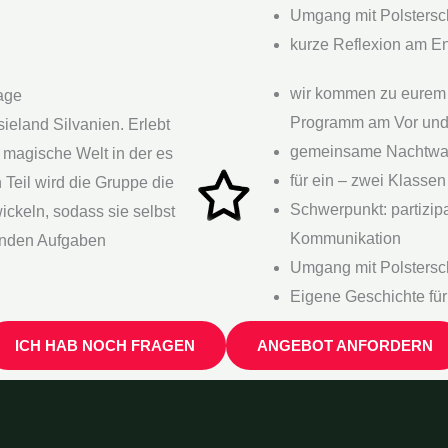
Umgang mit Polstersc
kurze Reflexion am 
wir kommen zu eurem K
age
Programm am Vor und
ieland Silvanien. Erlebt
gemeinsame Nachtwa
 magische Welt in der es
für ein – zwei Klasse
 Teil wird die Gruppe die
Schwerpunkt: partizip
ckeln, sodass sie selbst
Kommunikation
enden Aufgaben
Umgang mit Polstersc
Eigene Geschichte fü
ICH HAB NOCH FRAGEN
ANGEBOT ANFORDERN