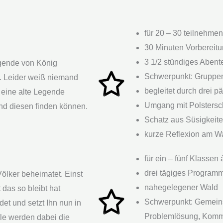
für 20 – 30 teilnehme
30 Minuten Vorbereitu
3 1/2 stündiges Aben
Legende von König
Schwerpunkt: Gruppe
 Leider weiß niemand
begleitet durch drei 
 eine alte Legende
Umgang mit Polstersc
nd diesen finden können.
Schatz aus Süsigkeit
kurze Reflexion am W
für ein – fünf Klassen
drei tägiges Program
Völker beheimatet. Einst
nahegelegener Wald
 das so bleibt hat
Schwerpunkt: Gemeins
et und setzt Ihn nun in
Problemlösung, Komm
le werden dabei die