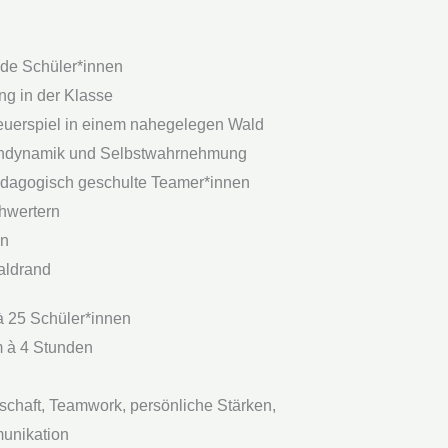
nde Schüler*innen
ng in der Klasse
teuerspiel in einem nahegelegen Wald
ndynamik und Selbstwahrnehmung
pädagogisch geschulte Teamer*innen
hwertern
en
aldrand
 à 25 Schüler*innen
m à 4 Stunden
chaft, Teamwork, persönliche Stärken,
unikation