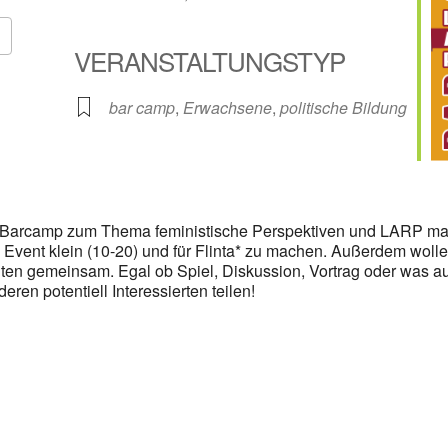
VERANSTALTUNGSTYP
Google Kalender
iCalendar
bar camp
,
Erwachsene
,
politische Bildung
n Barcamp zum Thema feministische Perspektiven und LARP ma
s Event klein (10-20) und für Flinta* zu machen. Außerdem wolle
lten gemeinsam. Egal ob Spiel, Diskussion, Vortrag oder was a
ren potentiell Interessierten teilen!