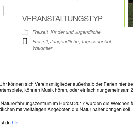
VERANSTALTUNGSTYP
Google Kalender
iCalendar
Freizeit
Kinder und Jugendliche
Freizeit
,
Jungendliche
,
Tagesangebot
,
Waldritter
hr können sich Vereinsmitglieder außerhalb der Ferien hier t
artenspiele, können Musik hören, oder einfach nur gemeinsam Z
as Naturerfahrungszentrum im Herbst 2017 wurden die Weichen für
ichen mit vielfältigen Angeboten die Natur näher bringen soll.
est du
hier