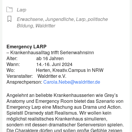
Larp
Erwachsene
,
Jungendliche
,
Larp
,
politische
Bildung
,
Waldritter
Emergency LARP
– Krankenhausalltag trifft Serienwahnsinn
Alter: ab 16 Jahren
Wann: 14.-16. Juni 2024
Wo: Herten, Kreativ.Campus in NRW
Veranstalter: Waldritter e.V.
Ansprechperson:
Carola.Nebe@waldritter.de
Angelehnt an beliebte Krankenhausserien wie Grey’s
Anatomy und Emergency Room bietet das Szenario von
Emergency Larp eine Mischung aus Drama und Action.
Spielstil Dramedy statt Realismus. Wir wollen kein
möglichst realistisches Krankenhaus simulieren,
sondern mit dessen dramatischer Serienversion spielen.
Die Charaktere dürfen und sollen große Gefühle zeigen