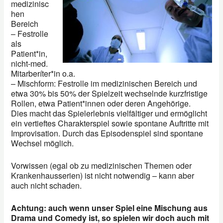
medizinisc
hen
Bereich
– Festrolle
als
Patient*in,
nicht-med.
Mitarberíter*in o.a.
– Mischform: Festrolle im medizinischen Bereich und
etwa 30% bis 50% der Spielzeit wechselnde kurzfristige
Rollen, etwa Patient*innen oder deren Angehörige.
Dies macht das Spielerlebnis vielfältiger und ermöglicht
ein vertieftes Charakterspiel sowie spontane Auftritte mit
Improvisation. Durch das Episodenspiel sind spontane
Wechsel möglich.
Vorwissen (egal ob zu medizinischen Themen oder
Krankenhausserien) ist nicht notwendig – kann aber
auch nicht schaden.
Achtung: auch wenn unser Spiel eine Mischung aus
Drama und Comedy ist, so spielen wir doch auch mit