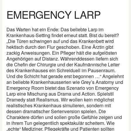
EMERGENCY LARP
Das Warten hat ein Ende: Das beliebte Larp im
Krankenhaus-Setting findet erneut statt. Bist du bereit?
„Die Türen schwingen auf und das Krankenbett wird
hektisch durch den Flur geschoben. Eine Ärztin gibt
zackig Anweisungen. Ein Pfleger hält die aufgelösten
Angehörigen auf Distanz. Währenddessen liefern sich
die Chefin der Chirurgie und der Kaufmännische Leiter
des Krankenhauses ein Schreiduell im Pausenraum.
Und die Schicht hat gerade erst begonnen …“ Angelehnt
an beliebte Krankenhausserien wie Grey’s Anatomy und
Emergency Room bietet das Szenario von Emergency
Larp eine Mischung aus Drama und Action. Spielstil
Dramedy statt Realismus. Wir wollen kein möglichst
realistisches Krankenhaus simulieren, sondern mit
dessen dramatischer Serienversion spielen. Die
Charaktere dürfen und sollen große Gefühle zeigen und
in ihrem Tun gelegentlich spektakulär scheitern. Wie
„echte“ Mediziner, Pflegekräfte und Patienten sollten