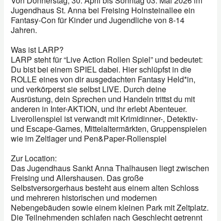
Von Donnerstag, 30. April bis Sonntag 03. Mai 2026 im
Jugendhaus St. Anna bei Freising Holnsteinallee ein
Fantasy-Con für Kinder und Jugendliche von 8-14
Jahren.
Was ist LARP?
LARP steht für “Live Action Rollen Spiel” und bedeutet:
Du bist bei einem SPIEL dabei. Hier schlüpfst in die
ROLLE eines von dir ausgedachten Fantasy Held*in,
und verkörperst sie selbst LIVE. Durch deine
Ausrüstung, dein Sprechen und Handeln trittst du mit
anderen in Inter-AKTION, und ihr erlebt Abenteuer.
Liverollenspiel ist verwandt mit Krimidinner-, Detektiv-
und Escape-Games, Mittelaltermärkten, Gruppenspielen
wie im Zeltlager und Pen&Paper-Rollenspiel
Zur Location:
Das Jugendhaus Sankt Anna Thalhausen liegt zwischen
Freising und Allershausen. Das große
Selbstversorgerhaus besteht aus einem alten Schloss
und mehreren historischen und modernen
Nebengebäuden sowie einem kleinen Park mit Zeltplatz.
Die Teilnehmenden schlafen nach Geschlecht getrennt