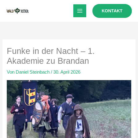
Zum
KONTAKT
Inhalt
springen
Funke in der Nacht – 1.
Akademie zu Brandan
Von
Daniel Steinbach
/
30. April 2026