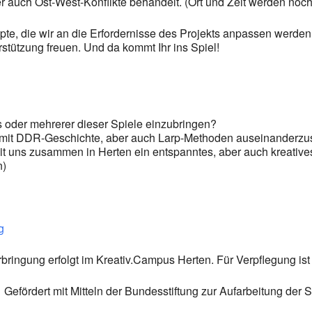
 auch Ost-West-Konflikte behandelt. (Ort und Zeit werden no
pte, die wir an die Erfordernisse des Projekts anpassen werden
tützung freuen. Und da kommt Ihr ins Spiel!
 oder mehrerer dieser Spiele einzubringen?
d mit DDR-Geschichte, aber auch Larp-Methoden auseinanderzu
it uns zusammen in Herten ein entspanntes, aber auch kreativ
n)
g
rbringung erfolgt im Kreativ.Campus Herten. Für Verpflegung ist
Gefördert mit Mitteln der Bundesstiftung zur Aufarbeitung der 