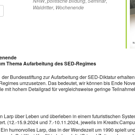
NRW
,
politische Bildung
,
Seminar
,
Waldritter
,
Wochenende
Google Kalender
iCalendar
henende
 zum Thema Aufarbeitung des SED-Regimes
g der Bundesstiftung zur Aufarbeitung der SED-Diktatur erhalt
Regimes umzusetzen. Das bedeutet, wir können bis Ende Nov
le mit hohem Detailgrad für vergleichsweise geringe Teilnahmeb
n Larp über Leben und überleben in einem futuristischen System
ert. (12.-15.9.2024 und 7.-10.11.2024, jeweils im Kreativ.Campu
Ein humorvolles Larp, das in der Wendezeit um 1990 spielt und