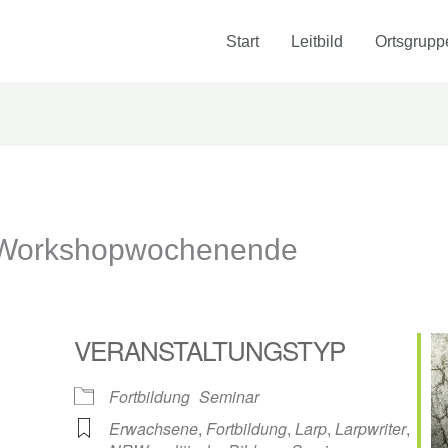
Start
Leitbild
Ortsgrupp
n-Workshopwochenende
VERANSTALTUNGSTYP
Fortbildung
Seminar
Erwachsene
,
Fortbildung
,
Larp
,
Larpwriter
,