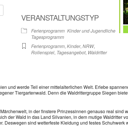
VERANSTALTUNGSTYP
Google Kalender
iCalendar
Ferienprogramm
Kinder und Jugendliche
Tagesprogramm
Ferienprogramm
,
Kinder
,
NRW
,
Rollenspiel
,
Tagesangebot
,
Waldritter
ien und werde Teil einer mittelalterlichen Welt. Erlebe spann
iegener Tiergartenwald. Denn die Waldrittergruppe Siegen bietet
en Märchenwelt, in der finstere Prinzessinnen genauso real sind 
ich der Wald in das Land Silvanien, in dem mutige Waldritter v
er. Deswegen sind wetterfeste Kleidung und festes Schuhwerk w