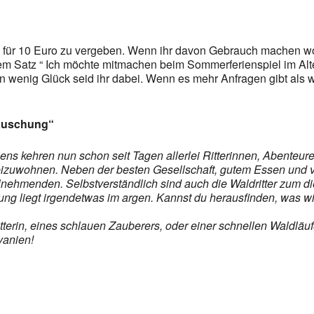
 für 10 Euro zu vergeben. Wenn ihr davon Gebrauch machen wol
dem Satz “ Ich möchte mitmachen beim Sommerferienspiel im Alt
n wenig Glück seid ihr dabei. Wenn es mehr Anfragen gibt als w
 Täuschung“
ens kehren nun schon seit Tagen allerlei Ritterinnen, Abenteur
izuwohnen. Neben der besten Gesellschaft, gutem Essen und vi
nehmenden. Selbstverständlich sind auch die Waldritter zum die
mung liegt irgendetwas im argen. Kannst du herausfinden, was wi
itterin, eines schlauen Zauberers, oder einer schnellen Waldlä
vanien!