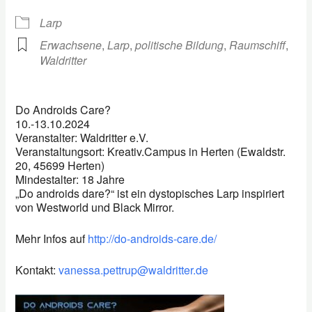
Larp
Erwachsene
,
Larp
,
politische Bildung
,
Raumschiff
,
Waldritter
Do
Androids
Care
?
10.-13.10.2024
Veranstalter: Waldritter e.V.
Veranstaltungsort: Kreativ.Campus in Herten (Ewaldstr.
20, 45699 Herten)
Mindestalter: 18 Jahre
„Do androids dare?“ ist ein dystopisches Larp inspiriert
von Westworld und Black Mirror.
Mehr Infos auf
http://do-androids-care.de/
Kontakt:
vanessa.pettrup@waldritter.de