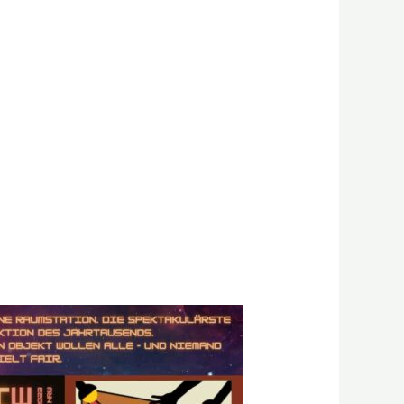
Office 365
Outlook L