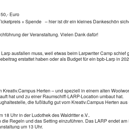
 Euro
reis + Spende – hier ist dir ein kleines Dankeschön siche
chführung der Veranstaltung. Vielen Dank dafür!
 Larp ausfallen muss, weil etwas beim Larpwriter Camp schief ge
beitrag erstattet haben oder als Budget für ein bpb-Larp in 2024
im Kreativ.Campus Herten – und speziell in einem alten Woolwo
ekauft hat und zu einer Raumschiff-LARP-Location umbaut hat.
ghaltestelle, die fußläufig gut vom Kreativ.Campus Herten aus e
m 18 Uhr in der Ludothek des Waldritter e.V..
in die Regeln und das Setting einzuführen. Das LARP endet am
nstaltung um 13 Uhr.