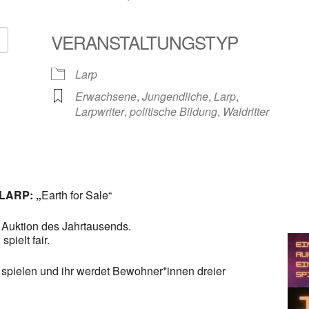
VERANSTALTUNGSTYP
Google Kalender
iCalendar
Larp
Erwachsene
,
Jungendliche
,
Larp
,
Larpwriter
,
politische Bildung
,
Waldritter
-LARP: „
Earth for Sale“
 Auktion des Jahrtausends.
pielt fair.
ft spielen und ihr werdet Bewohner*innen dreier