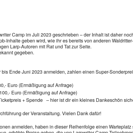
ter Camp im Juli 2023 geschrieben – der Inhalt ist daher noch o
b-Inhalte geben wird, wie ihr es bereits von anderen Waldritter
ngen Larp-Autoren mit Rat und Tat zur Seite.
gekannt gegeben.
ier bis Ende Juni 2023 anmelden, zahlen einen Super-Sonderprei
0,- Euro (Ermäßigung auf Anfrage)
uro (Ermäßigung auf Anfrage)
reis + Spende – hier ist dir ein kleines Dankeschön siche
chführung der Veranstaltung. Vielen Dank dafür!
sonen anmelden, haben in dieser Reihenfolge einen Warteplatz si
 neue, erhöhte Preise geben, die von Larpwriter Camp-Teilnehme