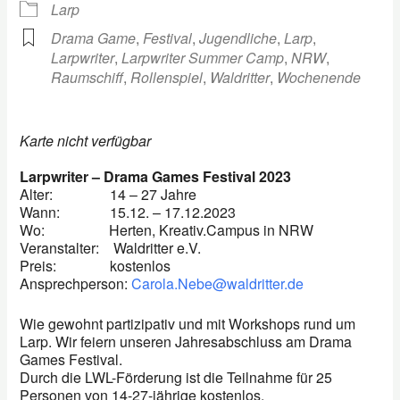
Larp
Drama Game
,
Festival
,
Jugendliche
,
Larp
,
Larpwriter
,
Larpwriter Summer Camp
,
NRW
,
Raumschiff
,
Rollenspiel
,
Waldritter
,
Wochenende
Karte nicht verfügbar
Larpwriter – Drama Games Festival 2023
Alter: 14 – 27 Jahre
Wann: 15.12. – 17.12.2023
Wo: Herten, Kreativ.Campus in NRW
Veranstalter: Waldritter e.V.
Preis: kostenlos
Ansprechperson:
Carola.Nebe@waldritter.de
Wie gewohnt partizipativ und mit Workshops rund um
Larp. Wir feiern unseren Jahresabschluss am Drama
Games Festival.
Durch die LWL-Förderung ist die Teilnahme für 25
Personen von 14-27-jährige kostenlos.