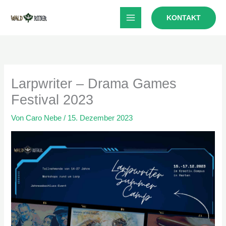
Zum
KONTAKT
Inhalt
springen
Larpwriter – Drama Games
Festival 2023
Von
Caro Nebe
/
15. Dezember 2023